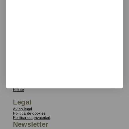
Eduard Calvet i Pintó
17, 08339 Vilassar de Dalt
T
+34 933 950 905
unnom@unnom.es
Sobre Nosotros
Blog
Contacto y delegaciones
Catálogos
Unnom
ARTdECO
Manade
Colebrook
Functionals
Rexite
Legal
Aviso legal
Politica de cookies
Política de privacidad
Newsletter