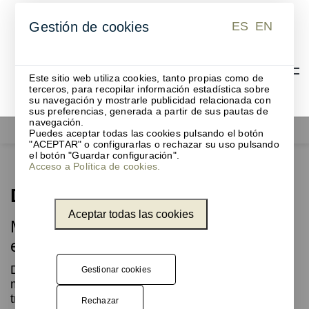
ES
EN
Gestión de cookies
ES
EN
Este sitio web utiliza cookies, tanto propias como de
terceros, para recopilar información estadística sobre
su navegación y mostrarle publicidad relacionada con
sus preferencias, generada a partir de sus pautas de
navegación.
Functionals
Dovetail
Puedes aceptar todas las cookies pulsando el botón
"ACEPTAR" o configurarlas o rechazar su uso pulsando
el botón "Guardar configuración".
Acceso a Política de cookies.
Dovetail
Aceptar todas las cookies
Mueble de madera de roble para
exponer tus objetos
Dale a tus objetos favoritos el marco que se
Gestionar cookies
merecen. Ligera y serena, la estantería Dovetail
trasciende el simple almacenamiento para
Rechazar