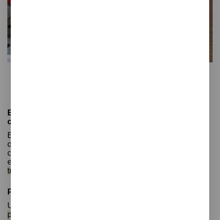
Gret
Vade sobremesa
Escrivanías y vades para oficina: Espacios
organizados y protegidos
En el mundo laboral actual, tener una oficina bien
organizada es esencial para la productividad y la
comodidad. Las escrivanías y vades para oficina son
elementos esenciales para mantener
tu espacio de
trabajo organizado, elegante y protegido.
Protección para tu escritorio
Uno de los roles clave de los vades de escritorio es
proteger la superficie de tu escritorio de arañazos,