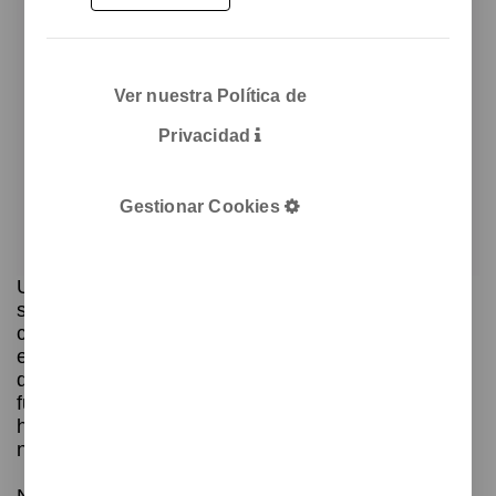
Ver nuestra Política de
Privacidad
Gestionar Cookies
Unnom tiene más de 30 años de experiencia en el
sector del contract, mobiliario para espacios
colectivos y equipamiento de oficinas. Somos una
empresa que ha ido creciendo en el campo del
diseño, desarrollo y fabricación de soluciones
funcionales y personalizadas: cada pieza que
hacemos está diseñada para encajar de forma
natural en cualquier tipo de espacio.