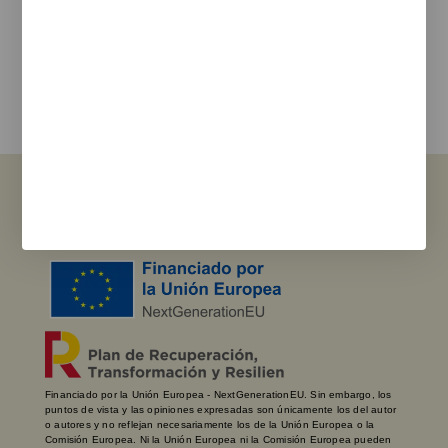
Estoy de acuerdo con la
política de privacidad
y los terminos de uso
Enviar
Ver Sucursales
Financiado por la Unión Europea - NextGenerationEU. Sin embargo, los
puntos de vista y las opiniones expresadas son únicamente los del autor
o autores y no reflejan necesariamente los de la Unión Europea o la
Comisión Europea. Ni la Unión Europea ni la Comisión Europea pueden