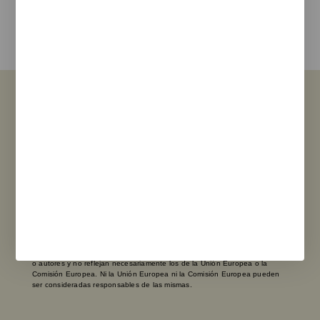
y los terminos de uso
Enviar
Ver Sucursales
Financiado por la Unión Europea - NextGenerationEU. Sin embargo, los
puntos de vista y las opiniones expresadas son únicamente los del autor
o autores y no reflejan necesariamente los de la Unión Europea o la
Comisión Europea. Ni la Unión Europea ni la Comisión Europea pueden
ser consideradas responsables de las mismas.