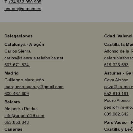
T
+34 933 950 905
unnom@unnom.es
Delegaciones
Cdad. Valenci
Catalunya - Aragón
Castilla la M
Carlos Sienra
Alfonso de la 
carlos@sienra.e.telefonica.net
delarubialfon
607.671.824
619.323.693
Madrid
Asturias - Gal
Guillermo Marqueño
Cova Alonso
marqueno.agency@gmail.com
cova@im-mo.
600.467.609
652.810.181
Pedro Alonso
Balears
pedro@im-mo.
Alejandro Roldan
609.082.642
info@origen119.com
653.853.343
Pais Vasco - 
Canarias
Castilla y Leó