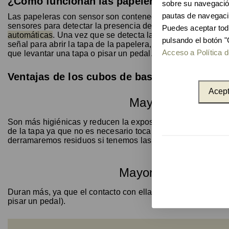
¿Cómo funcionan las papeleras con sensor
sobre su navegación
pautas de navegaci
Las papeleras con sensor son contenedores de basura intel
sensores para detectar la presencia de residuos.
Es lo que
Puedes aceptar tod
automáticas
. Una vez que se detecta la presencia de un obj
pulsando el botón "
señal para abrir la tapa de la papelera, permitiendo que se a
Acceso a Política d
que levantar una tapa o pisar un pedal.
Ventajas de los cubos de basura con senso
Acept
Mayor higiene
Son más higiénicas y reducen la exposición a gérmenes y ba
de la tapa ya que no es necesario tocarla. No nos ensucia
derramaremos residuos si tenemos las manos sucias o muy 
Mayor durabilidad
Duran más, ya que el contacto con ellas es menor (no hay q
pisar un pedal).