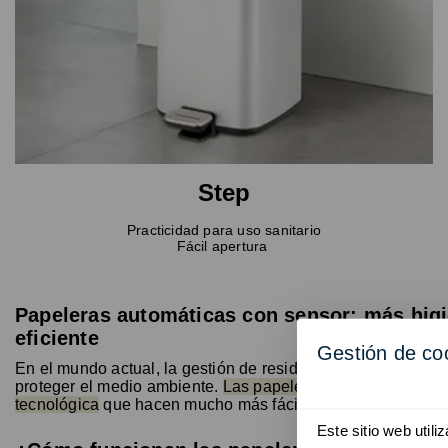
Step
Practicidad para uso sanitario
Fácil apertura
Papeleras automáticas con sensor: más higi
eficiente
Gestión de co
En el mundo actual, la gestión de residuos es un tema impo
proteger el medio ambiente.
Las papeleras con sensor son
tecnológica
que hacen mucho más fácil y cómoda la separa
Este sitio web util