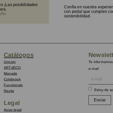
s ¡Las posibilidades
Confía en nuestra experien
nos.
con pedal que cumplen con
seño
sostenibilidad.
Catálogos
Newslet
Unnom
Te informamos 
ARTdECO
e-mail
Manade
Colebrook
Functionals
Estoy de a
Rexite
Enviar
Legal
Aviso legal