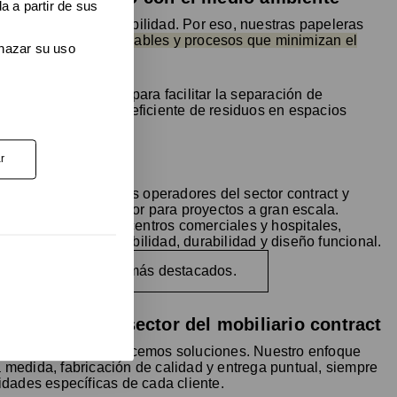
a a partir de sus
os con la sostenibilidad. Por eso, nuestras papeleras
 con materiales reciclables y procesos que minimizan el
chazar su uso
s están diseñadas para facilitar la separación de
eciclaje y la gestión eficiente de residuos en espacios
r
s de los principales operadores del sector contract y
o papeleras con sensor para proyectos a gran escala.
ones de tren hasta centros comerciales y hospitales,
 elegidos por su fiabilidad, durabilidad y diseño funcional.
nuestros proyectos más destacados.
riencia en el sector del mobiliario contract
que productos; ofrecemos soluciones. Nuestro enfoque
 a medida, fabricación de calidad y entrega puntual, siempre
dades específicas de cada cliente.