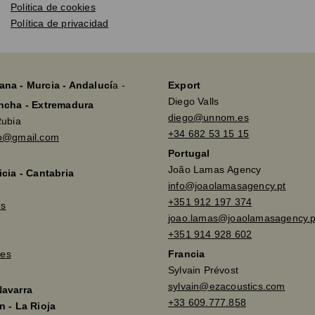
Politica de cookies
Política de privacidad
ana - Murcia - Andalucí
a -
Export
Diego Valls
ancha - Extremadura
diego@unnom.es
Rubia
+34 682 53 15 15
so@gmail.com
Portugal
João Lamas Agency
icia - Cantabria
info@joaolamasagency.pt
+351 912 197 374
es
joao.lamas@joaolamasagency.p
+351 914 928 602
es
Francia
Sylvain Prévost
sylvain@ezacoustics.com
Navarra
+33 609.777.858
n - La Rioja