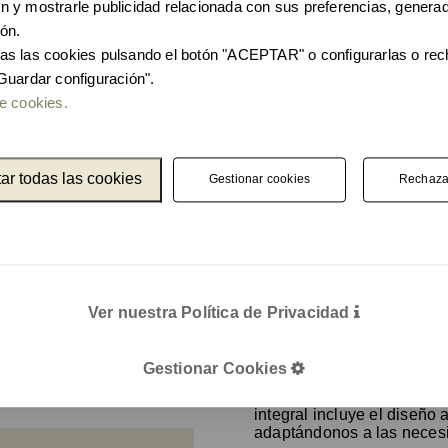
?
 y mostrarle publicidad relacionada con sus preferencias, generad
En Unnom, nos comprometem
ón.
igentes que utilizan
con sensor son
fabricadas
 se conoce como papeleras
as las cookies pulsando el botón "ACEPTAR" o configurarlas o re
impacto ambiental
.
eto, el sensor envía una
Guardar configuración".
rroje el residuo sin tener
e cookies.
Además, nuestras solucione
residuos, promoviendo el r
públicos.
r
ar todas las cookies
Gestionar cookies
Rechaza
Proyectos Unnom
Hemos trabajado con alguno
colectividades, entregand
cterias de la superficie
Desde aeropuertos y estaci
remos las manos ni
nuestros productos han sido
llenas.
Descubre algunos de 
Ver nuestra Política de Privacidad
Unnom, años de expe
Gestionar Cookies
ue levantar una tapa o
En Unnom, ofrecemos más 
integral incluye el diseño
adaptándonos a las necesi