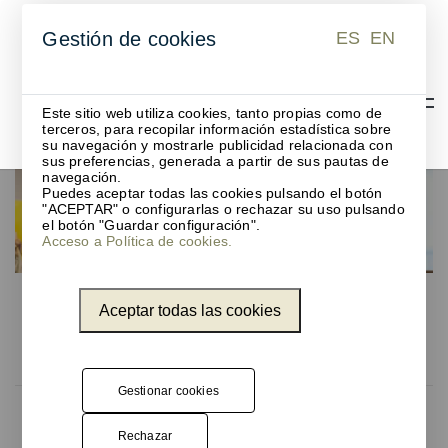
ES
EN
Gestión de cookies
ES
EN
Este sitio web utiliza cookies, tanto propias como de
terceros, para recopilar información estadística sobre
su navegación y mostrarle publicidad relacionada con
sus preferencias, generada a partir de sus pautas de
navegación.
Puedes aceptar todas las cookies pulsando el botón
"ACEPTAR" o configurarlas o rechazar su uso pulsando
el botón "Guardar configuración".
Acceso a Política de cookies.
Blog
Aceptar todas las cookies
Gestionar cookies
Rechazar