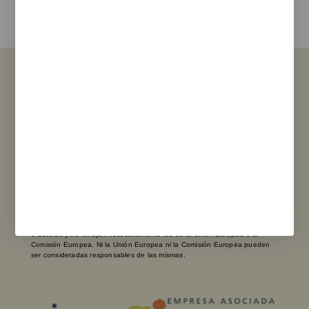
Enviar
Ver Sucursales
Financiado por la Unión Europea - NextGenerationEU. Sin embargo, los
puntos de vista y las opiniones expresadas son únicamente los del autor
o autores y no reflejan necesariamente los de la Unión Europea o la
Comisión Europea. Ni la Unión Europea ni la Comisión Europea pueden
ser consideradas responsables de las mismas.