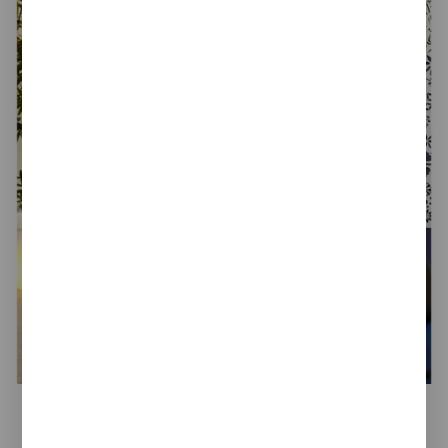
Tertio BDV+/BDVS+
Banco de asiento doble