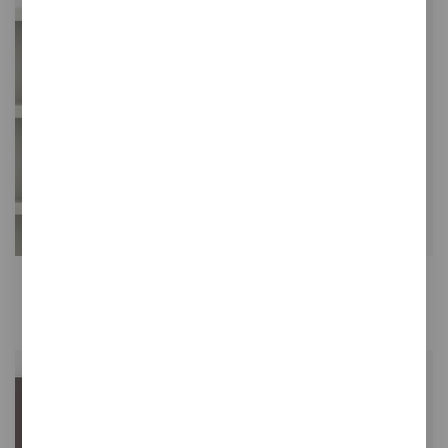
Tertio BEW/BEWS
Banco con perchero ideal para vestidores