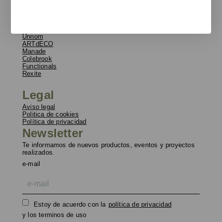
Blog
Contacto y delegaciones
Catálogos
Unnom
ARTdECO
Manade
Colebrook
Functionals
Rexite
Legal
Aviso legal
Politica de cookies
Política de privacidad
Newsletter
Te informamos de nuevos productos, eventos y proyectos
realizados.
e-mail
Estoy de acuerdo con la
política de privacidad
y los terminos de uso