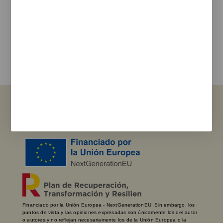
Estoy de acuerdo con la
política de privacidad
y los terminos de uso
Enviar
Ver Sucursales
Financiado por la Unión Europea - NextGenerationEU. Sin embargo, los
puntos de vista y las opiniones expresadas son únicamente los del autor
o autores y no reflejan necesariamente los de la Unión Europea o la