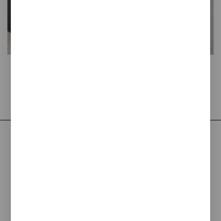
Tribu
La papelera de reciclaje más versátil
Perfecta para la oficina