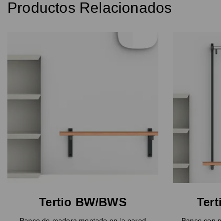
Productos Relacionados
Tertio BW/BWS
Ter
Banco de madera montado en la pared
Banco con p