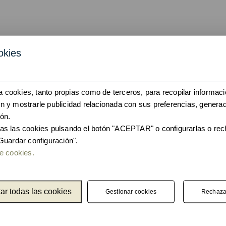
okies
personalizar colores y medi
iza cookies, tanto propias como de terceros, para recopilar informaci
 y mostrarle publicidad relacionada con sus preferencias, generad
ón.
as las cookies pulsando el botón "ACEPTAR" o configurarlas o re
Guardar configuración".
e y sostenibilidad
e cookies.
se han diseñado con un estudio previo para reducir a
oceso de producción.
ar todas las cookies
Gestionar cookies
Rechaza
s son de origen reciclado en un alto porcentaje, lo que