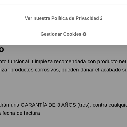
bricación.
s en diferentes materiales son fácilmente separables p
Ver nuestra Política de Privacidad
o ayudamos a reducir el daño producido al medio ambien
Gestionar Cookies
o
nto funcional. Limpieza recomendada con producto ne
lizar productos corrosivos, pueden dañar el acabado sup
drán una GARANTÍA DE 3 AÑOS (tres), contra cualquier
la fecha de factura