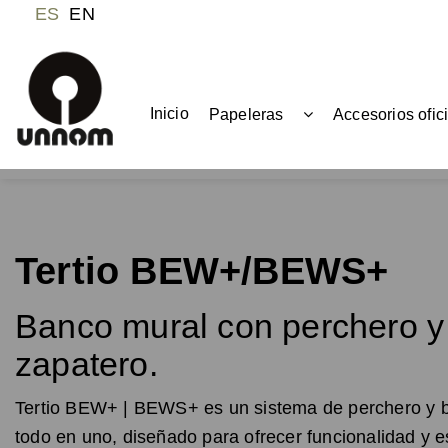
ES
EN
Inicio
Papeleras
Accesorios ofic
Tertio BEW+/BEWS+
Banco mural con perchero y
zapatero.
Tertio BEW+ | BEWS+ es un sistema de perchero y 
todo en uno, diseñado para ofrecer funcionalidad y es