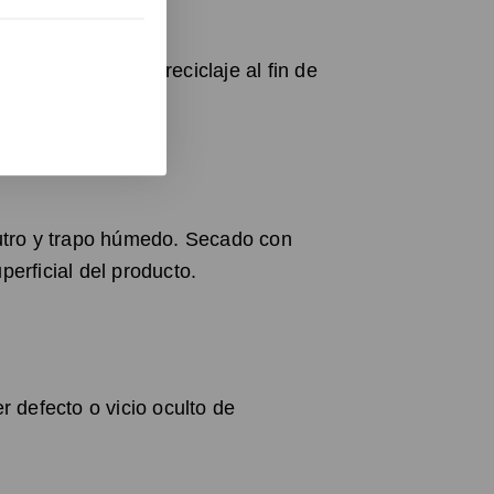
ara favorecer el reciclaje al fin de
te.
utro y trapo húmedo. Secado con
erficial del producto.
 defecto o vicio oculto de