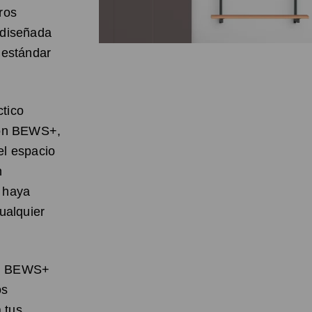
ros
 diseñada
 estándar
ctico
sión BEWS+,
el espacio
n
e haya
ualquier
 | BEWS+
os
 tus