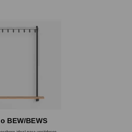
tio BEW/BEWS
erchero ideal para vestidores