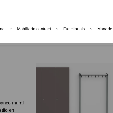
ina
Mobiliario contract
Functionals
Manade
Pr
banco mural
tilo en