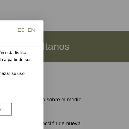
ES
EN
das. Consúltanos
ón estadística
a a partir de sus
chazar su uso
l mínimo el impacto sobre el medio
r
 permite la no sustracción de nueva