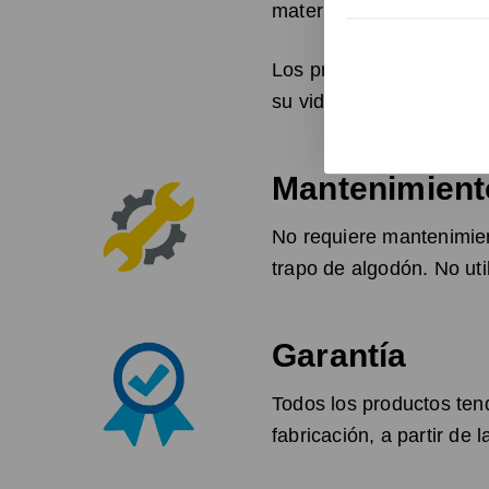
materia prima para su fa
Los productos conformado
su vida útil. Recicland
Mantenimient
No requiere mantenimie
trapo de algodón. No uti
Garantía
Todos los productos ten
fabricación, a partir de 