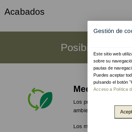
Acabados
Gestión de co
Posibilidad de 
Este sitio web util
sobre su navegación
pautas de navegaci
Puedes aceptar tod
pulsando el botón "
Medio ambient
Acceso a Política d
Los productos de Unnom 
ambiente durante su pr
Acept
Los materiales utilizado