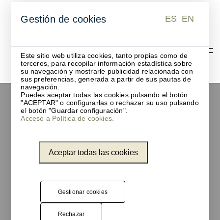
ES
EN
Gestión de cookies
ES
EN
Este sitio web utiliza cookies, tanto propias como de
terceros, para recopilar información estadística sobre
su navegación y mostrarle publicidad relacionada con
sus preferencias, generada a partir de sus pautas de
UNNOM se
navegación.
Puedes aceptar todas las cookies pulsando el botón
convierte en
"ACEPTAR" o configurarlas o rechazar su uso pulsando
el botón "Guardar configuración".
distribuidor
Acceso a Política de cookies.
oficial de Rexite
en España y
Aceptar todas las cookies
Portugal
Gestionar cookies
En UNNOM seguimos
Rechazar