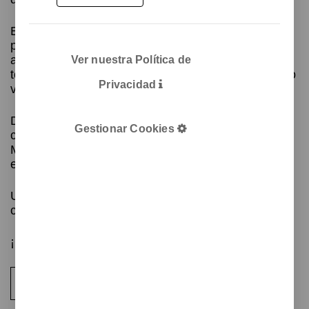
El espejo de mano se acopla magnéticamente al
principal, quedando siempre bien integrado y al
alcance cuando lo necesites. Ideal para revisar
Ver nuestra Política de
todos los ángulos, incluso los que normalmente no
Privacidad
ves.
Diseñado como un aliado para esos momentos
Gestionar Cookies
clave —una cita, una reunión, una entrevista—,
Mirror Mirror te ayuda a salir con confianza y
estilo.
Un objeto funcional y bello que aporta tranquilidad
con solo un vistazo.
¡Conáctanos para más información!
Contacta con el equipo de diseño