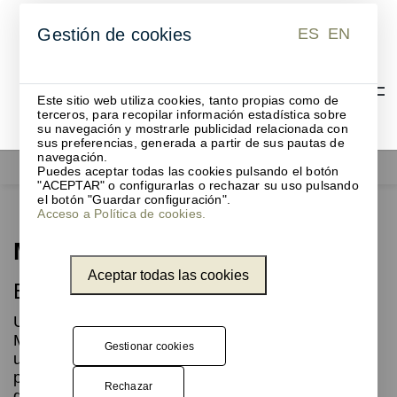
ES
EN
Gestión de cookies
ES
EN
Este sitio web utiliza cookies, tanto propias como de
terceros, para recopilar información estadística sobre
su navegación y mostrarle publicidad relacionada con
sus preferencias, generada a partir de sus pautas de
navegación.
Functionals
Mirror mirror
Puedes aceptar todas las cookies pulsando el botón
"ACEPTAR" o configurarlas o rechazar su uso pulsando
el botón "Guardar configuración".
Acceso a Política de cookies.
Mirror mirror
Aceptar todas las cookies
Espejo 2 en 1
Una solución tan ingeniosa como elegante: Mirror
Mirror es un espejo de pared redondo que incluye
Gestionar cookies
un discreto espejo de mano imantado. Perfecto
para asegurarte de que todo está en su sitio antes
Rechazar
de salir de casa.