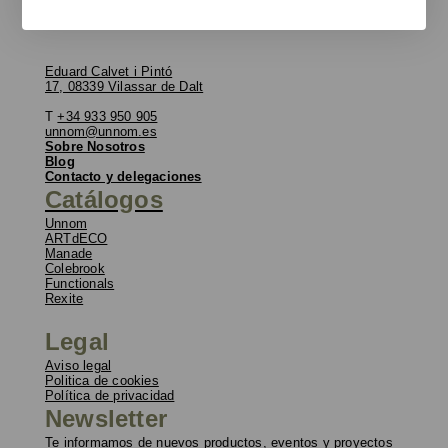
Eduard Calvet i Pintó
17, 08339 Vilassar de Dalt
T
+34 933 950 905
unnom@unnom.es
Sobre Nosotros
Blog
Contacto y delegaciones
Catálogos
Unnom
ARTdECO
Manade
Colebrook
Functionals
Rexite
Legal
Aviso legal
Politica de cookies
Política de privacidad
Newsletter
Te informamos de nuevos productos, eventos y proyectos