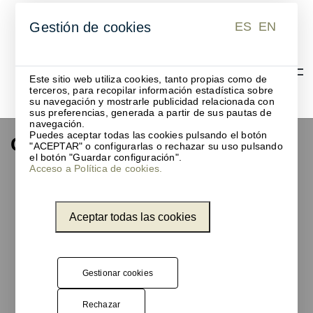
ES
EN
Gestión de cookies
ES
EN
Este sitio web utiliza cookies, tanto propias como de
terceros, para recopilar información estadística sobre
su navegación y mostrarle publicidad relacionada con
sus preferencias, generada a partir de sus pautas de
navegación.
Puedes aceptar todas las cookies pulsando el botón
Gerard Kerklaan
"ACEPTAR" o configurarlas o rechazar su uso pulsando
el botón "Guardar configuración".
Acceso a Política de cookies.
Los diseños
del
diseñador
Aceptar todas las cookies
holandés
Gerard
Kerklaan se
caracterizan
Gestionar cookies
por un estilo
claro. Esto
Rechazar
hace que los