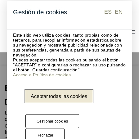
ES
EN
Gestión de cookies
ES
EN
Este sitio web utiliza cookies, tanto propias como de
terceros, para recopilar información estadística sobre
su navegación y mostrarle publicidad relacionada con
sus preferencias, generada a partir de sus pautas de
navegación.
Accesorios de oficina
Eden
Puedes aceptar todas las cookies pulsando el botón
"ACEPTAR" o configurarlas o rechazar su uso pulsando
el botón "Guardar configuración".
Acceso a Política de cookies.
Eden
Aceptar todas las cookies
Diseño minimalista
La lámpara Eden de diseño minimalista, está
diseñada para proporcionar una iluminación eficaz
Gestionar cookies
en superficies grandes, perfecta para oficinas o
trabajo remoto. La luz asimétrica garantiza una
Rechazar
alta luminosidad sin deslumbramientos, creando