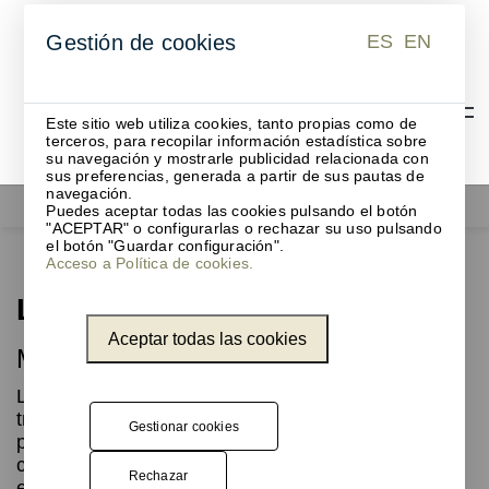
ES
EN
Gestión de cookies
ES
EN
Este sitio web utiliza cookies, tanto propias como de
terceros, para recopilar información estadística sobre
su navegación y mostrarle publicidad relacionada con
sus preferencias, generada a partir de sus pautas de
navegación.
Functionals
Lloyd High
Puedes aceptar todas las cookies pulsando el botón
"ACEPTAR" o configurarlas o rechazar su uso pulsando
el botón "Guardar configuración".
Acceso a Política de cookies.
Lloyd High
Aceptar todas las cookies
Mesa alta
La mesa alta Lloyd va más allá de su uso
tradicional en bares y espacios de restauración
Gestionar cookies
para convertirse en una pieza versátil de diseño
contemporáneo. Ideal como mesa auxiliar,
Rechazar
expositor para obras de arte o superficie para