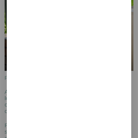
Fusionando funcionalidad, estilo y confiabilidad
Además de aportar un toque de diseño y estética,
los muebles contract deben garantizar un buen
comportamiento a su uso frecuente y cumplir con
ciertos estándares de seguridad y uso.
Para ello, el mobiliario contract se caracteriza por
ser resistente, duradero y de alta calidad, con