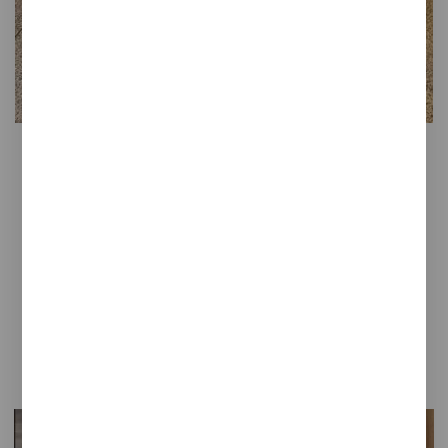
Tótems de carga Aeropuerto
Josep Tarradellas Barcelona-El
Prat
1
2
3
4
5
Otros productos para tu proyecto
contract