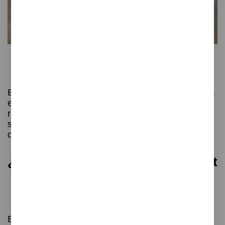
¿Qué es el mobiliario contract?
El mobiliario contract son muebles diseñados para
espacios colectivos como oficinas, hoteles,
restaurantes o universidades. Se caracteriza por
su durabilidad, resistencia al uso intensivo y
diseño adaptado a entornos profesionales.
¿Qué tipos de mobiliario contract
realiza Unnom?
En Unnom realizamos papeleras, con pedal y