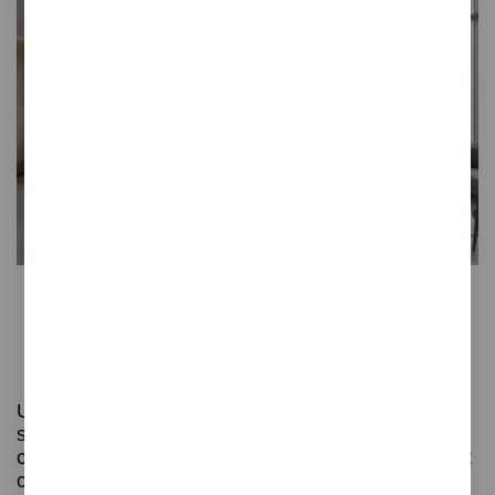
¿Dónde realiza Unnom su
mobiliario contract?
Unnom trabaja con proveedores europeos,
seleccionados por su experiencia y compromiso
con la calidad. Esto asegura un mobiliario contract
con diseños actuales, acabados duraderos y una