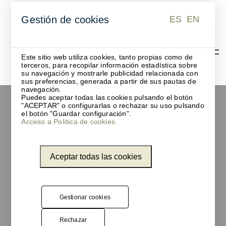
ES
EN
Gestión de cookies
ES
EN
Este sitio web utiliza cookies, tanto propias como de
terceros, para recopilar información estadística sobre
su navegación y mostrarle publicidad relacionada con
sus preferencias, generada a partir de sus pautas de
navegación.
Puedes aceptar todas las cookies pulsando el botón
"ACEPTAR" o configurarlas o rechazar su uso pulsando
Mobiliario contract
el botón "Guardar configuración".
Acceso a Política de cookies.
personalizado para espacios
profesionales
Aceptar todas las cookies
En Unnom diseñamos y fabricamos mobiliario
contract que combina funcionalidad, estética y
durabilidad para oficinas, hoteles y espacios
Gestionar cookies
públicos
Rechazar