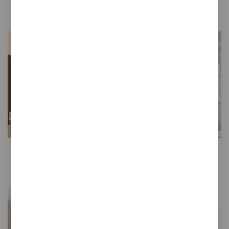
Mesas
Papeleras
Paneles separadores y
Paneles acústicos y
biombos para oficina
fonoabsorbentes