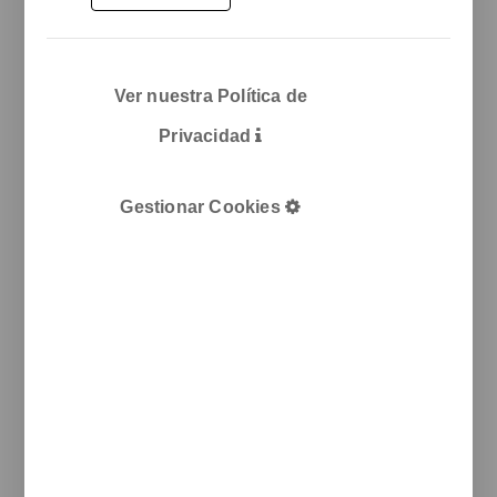
Eduard Calvet i Pintó
17, 08339 Vilassar de Dalt
Ver nuestra Política de
T
+34 933 950 905
unnom@unnom.es
Sobre Nosotros
Privacidad
Blog
Contacto y delegaciones
Catálogos
Gestionar Cookies
Unnom
ARTdECO
Manade
Colebrook
Functionals
Rexite
Legal
Aviso legal
Politica de cookies
Política de privacidad
Newsletter
Te informamos de nuevos productos, eventos y proyectos
realizados.