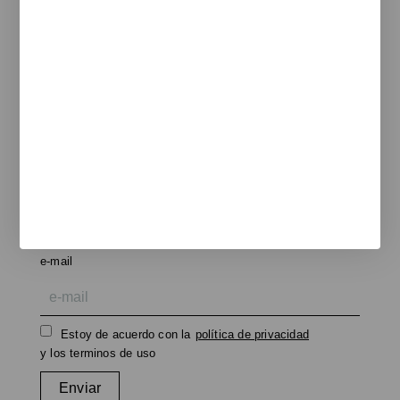
Catálogos
Unnom
ARTdECO
Manade
Colebrook
Functionals
Rexite
Legal
Aviso legal
Politica de cookies
Política de privacidad
Newsletter
Te informamos de nuevos productos, eventos y proyectos
realizados.
e-mail
Estoy de acuerdo con la
política de privacidad
y los terminos de uso
Enviar