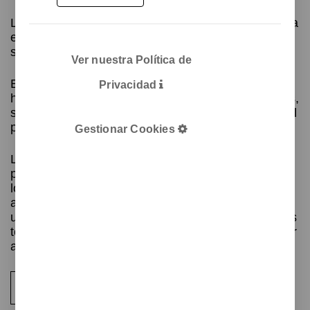
Los paneles acústicos separadores Windo son una
excelente opción para aquellos que buscan una
solución moderna y versátil para dividir espacios.
Ver nuestra Política de
Están hechos de fieltro PET reciclado, lo que los
Privacidad
hace respetuosos con el medio ambiente. Además,
su diseño giratorio de 360 grados permite una fácil
personalización y adaptación a cualquier espacio.
Gestionar Cookies
Los paneles son reversibles y se pueden
personalizar con diferentes colores en cada lado,
lo que significa que puede cambiar la
apariencia en cualquier momento. El fieltro PET
utilizado en los paneles también tiene propiedades
térmicas únicas, lo que significa que puede ayudar
a regular la temperatura de su espacio.
Contacta con el equipo de diseño