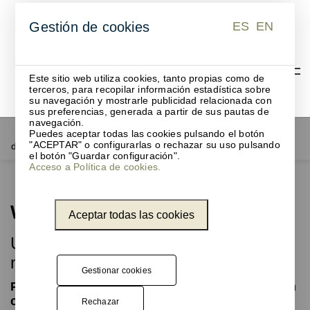
ES
EN
Gestión de cookies
ES
EN
Este sitio web utiliza cookies, tanto propias como de
terceros, para recopilar información estadística sobre
su navegación y mostrarle publicidad relacionada con
sus preferencias, generada a partir de sus pautas de
navegación.
Accesorios
Paneles acústicos y
Elementos acústicos y
Windo
Puedes aceptar todas las cookies pulsando el botón
"ACEPTAR" o configurarlas o rechazar su uso pulsando
de oficina
fonoabsorbentes
fonoabsorbentes
el botón "Guardar configuración".
Acceso a Política de cookies.
Windo
Aceptar todas las cookies
Un panel separador de ambiente
moderno y ecológico
Gestionar cookies
Panel acústico versátil para dividir espacios en
cualquier entorno
Rechazar