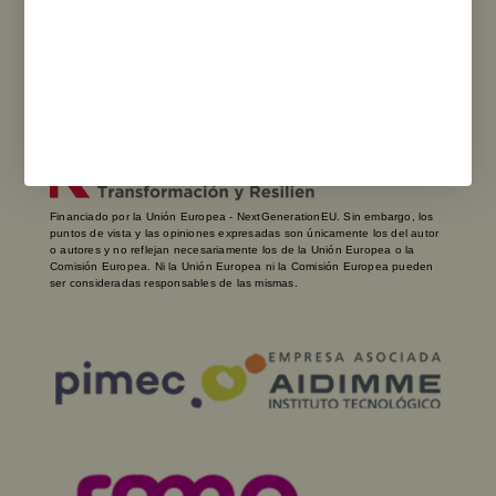
Ver Sucursales
Financiado por la Unión Europea - NextGenerationEU. Sin embargo, los
puntos de vista y las opiniones expresadas son únicamente los del autor
o autores y no reflejan necesariamente los de la Unión Europea o la
Comisión Europea. Ni la Unión Europea ni la Comisión Europea pueden
ser consideradas responsables de las mismas.