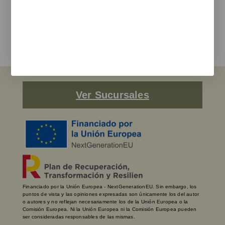
Estoy de acuerdo con la
política de privacidad
y los terminos de uso
Enviar
Ver Sucursales
Financiado por la Unión Europea - NextGenerationEU. Sin embargo, los
puntos de vista y las opiniones expresadas son únicamente los del autor
o autores y no reflejan necesariamente los de la Unión Europea o la
Comisión Europea. Ni la Unión Europea ni la Comisión Europea pueden
ser consideradas responsables de las mismas.