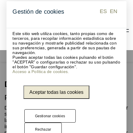
ES
EN
Gestión de cookies
ES
EN
Este sitio web utiliza cookies, tanto propias como de
terceros, para recopilar información estadística sobre
su navegación y mostrarle publicidad relacionada con
sus preferencias, generada a partir de sus pautas de
navegación.
Papeleras
Dunk
Puedes aceptar todas las cookies pulsando el botón
"ACEPTAR" o configurarlas o rechazar su uso pulsando
el botón "Guardar configuración".
Acceso a Política de cookies.
Dunk
Aceptar todas las cookies
Papelera de reciclaje funcional
Dunk es una papelera de reciclaje que destaca por
su diseño y funcionalidad. Diseñada por Frans de
Gestionar cookies
la Haye, su estética discreta y atemporal se
integra con naturalidad en espacios públicos y
Rechazar
profesionales. Una solución práctica para clasificar