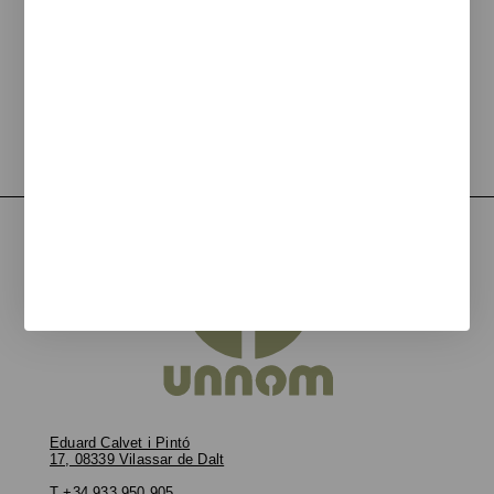
Ditch
Papelera
con un
diseño
minimalista
Eduard Calvet i Pintó
17, 08339 Vilassar de Dalt
T
+34 933 950 905