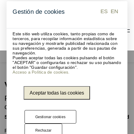
ES
EN
Gestión de cookies
ES
EN
Este sitio web utiliza cookies, tanto propias como de
terceros, para recopilar información estadística sobre
su navegación y mostrarle publicidad relacionada con
sus preferencias, generada a partir de sus pautas de
navegación.
Papeleras
Vai
Puedes aceptar todas las cookies pulsando el botón
"ACEPTAR" o configurarlas o rechazar su uso pulsando
el botón "Guardar configuración".
Acceso a Política de cookies.
Vai
Aceptar todas las cookies
Papelera de reciclaje con pedal y
cierre amortiguado
Separar los residuos con la máxima comodidad
Gestionar cookies
Para un uso cómodo del usuario, esta familia de
Rechazar