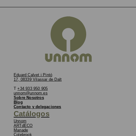
Eduard Calvet i Pintó
17, 08339 Vilassar de Dalt
T
+34 933 950 905
unnom@unnom.es
Sobre Nosotros
Blog
Contacto y delegaciones
Catálogos
Unnom
ARTdECO
Manade
Colebrook