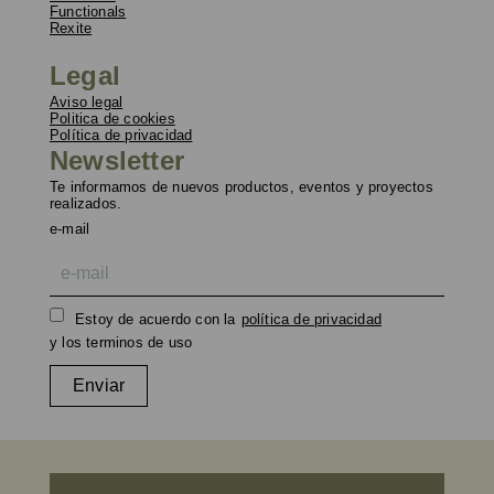
Functionals
Rexite
Legal
Aviso legal
Politica de cookies
Política de privacidad
Newsletter
Te informamos de nuevos productos, eventos y proyectos
realizados.
e-mail
Estoy de acuerdo con la
política de privacidad
y los terminos de uso
Enviar