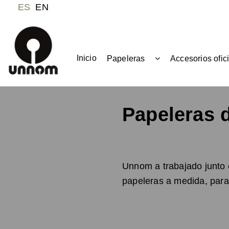
ES
EN
Inicio
Papeleras
Accesorios ofic
Papeleras 
Unnom a trabajado junto e
papeleras a medida, para