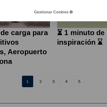
Gestionar Cookies
de carga para
⏳ 1 minuto de
itivos
inspiración ⌛
s, Aeropuerto
lona
1
2
3
4
5