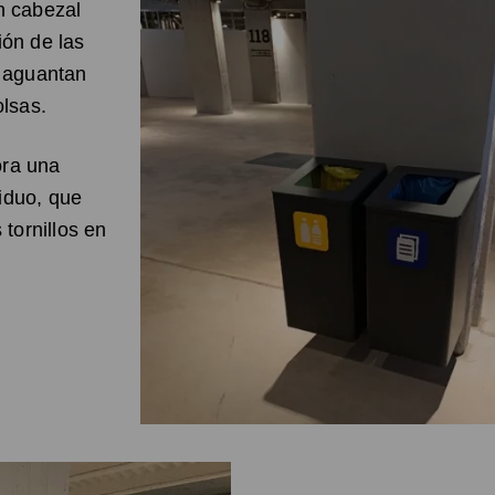
n cabezal
ción de las
e aguantan
olsas.
ora una
siduo, que
 tornillos en