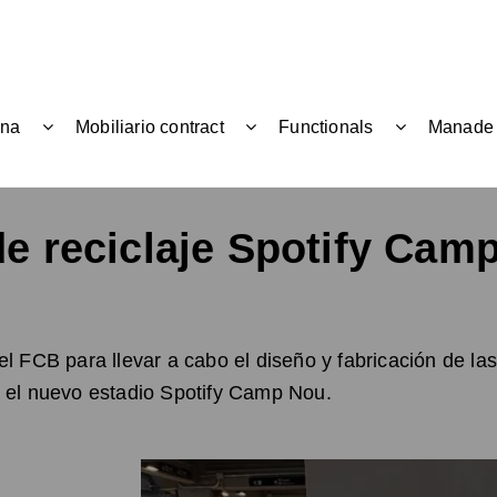
ina
Mobiliario contract
Functionals
Manade
de reciclaje Spotify Cam
l FCB para llevar a cabo el diseño y fabricación de la
 el nuevo estadio Spotify Camp Nou.