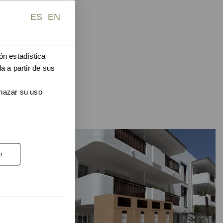
ES
EN
ón estadística
a a partir de sus
chazar su uso
r