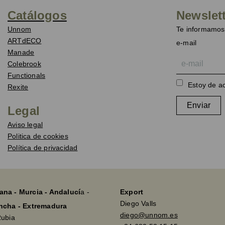
Catálogos
Newslet
Unnom
Te informamos 
ARTdECO
e-mail
Manade
Colebrook
Functionals
Estoy de a
Rexite
Enviar
Legal
Aviso legal
Politica de cookies
Política de privacidad
ana - Murcia - Andalucí
a -
Export
Diego Valls
ancha - Extremadura
diego@unnom.es
Rubia