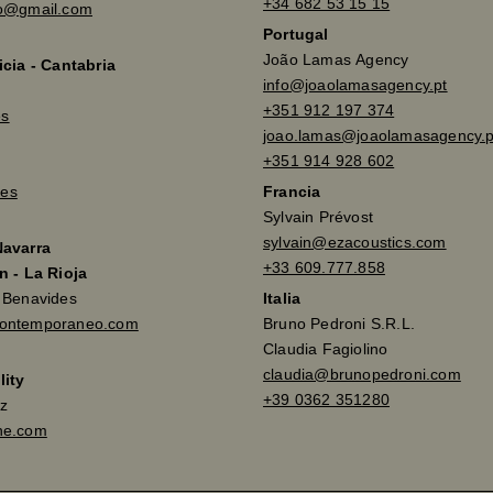
+34 682 53 15 15
so@gmail.com
Portugal
João Lamas Agency
icia - Cantabria
info@joaolamasagency.pt
+351 912 197 374
es
joao.lamas@joaolamasagency.p
+351 914 928 602
es
Francia
Sylvain Prévost
sylvain@ezacoustics.com
Navarra
+33 609.777.858
n - La Rioja
a Benavides
Italia
contemporaneo.com
Bruno Pedroni S.R.L.
Claudia Fagiolino
claudia@brunopedroni.com
lity
+39 0362 351280
z
ne.com