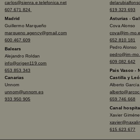
carlos@sienra.e.telefonica.net
delarubialfon
607.671.824
619.323.693
Madrid
Asturias - Gal
Guillermo Marqueño
Cova Alonso
marqueno.agency@gmail.com
cova@im-mo.
600.467.609
652.810.181
Pedro Alonso
Balears
pedro@im-mo.
Alejandro Roldan
609.082.642
info@origen119.com
653.853.343
Pais Vasco - 
Canarias
Castilla y Leó
Unnom
Alberto Garcí
unnom@unnom.es
alberto@arco
933.950.905
659.746.668
Canal hospita
Xavier Giméne
xavier@naxali
615.623.677