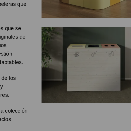
peleras que
os que se
iginales de
uos
stión
daptables.
 de los
 y
res.
a colección
acios