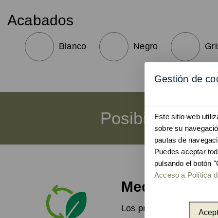
Acabados
Blanco
Negro
Gri
Gestión de co
Posibilidad de 
Este sitio web util
sobre su navegación
pautas de navegaci
Puedes aceptar tod
pulsando el botón "
Acceso a Política d
Medio ambient
Los productos de Unnom 
Acept