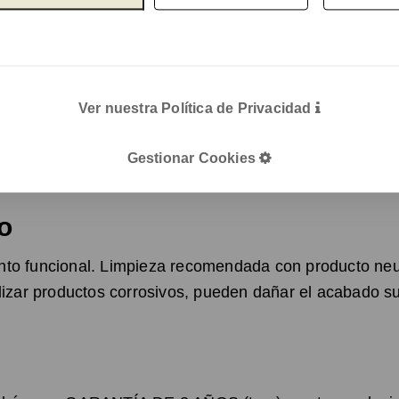
oceso de producción.
s son de origen reciclado en un alto porcentaje, lo que
bricación.
Ver nuestra Política de Privacidad
s en diferentes materiales son fácilmente separables p
o ayudamos a reducir el daño producido al medio ambien
Gestionar Cookies
o
nto funcional. Limpieza recomendada con producto ne
lizar productos corrosivos, pueden dañar el acabado sup