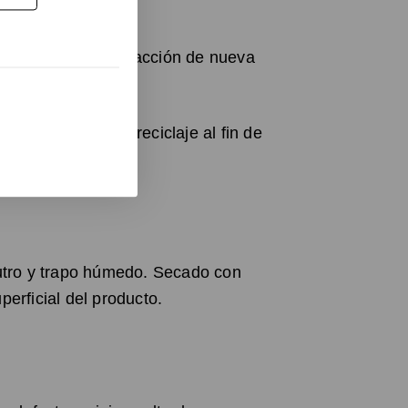
 permite la no sustracción de nueva
ara favorecer el reciclaje al fin de
te.
utro y trapo húmedo. Secado con
erficial del producto.