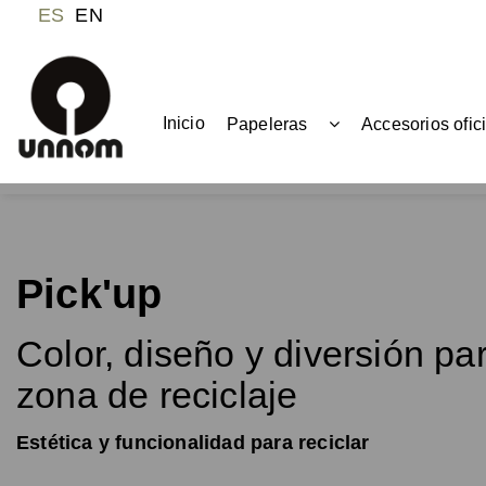
ES
EN
Inicio
Papeleras
Accesorios ofic
Pick'up
Color, diseño y diversión par
zona de reciclaje
Estética y funcionalidad para reciclar