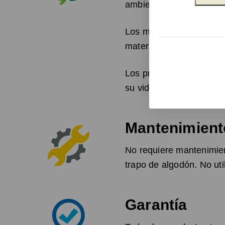
ambiente durante su pr
Los materiales utilizado
materia prima para su fa
Los productos conformado
su vida útil. Recicland
Mantenimient
No requiere mantenimie
trapo de algodón. No uti
Garantía