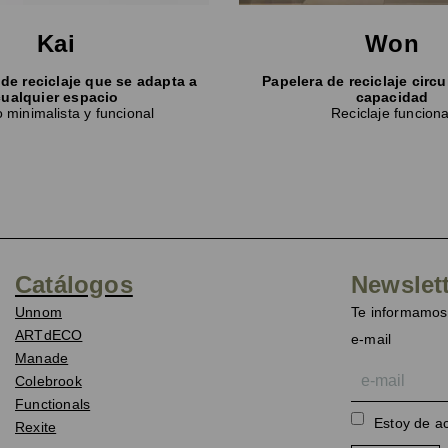
Kai
Won
de reciclaje que se adapta a
Papelera de reciclaje circu
cualquier espacio
capacidad
 minimalista y funcional
Reciclaje funciona
Catálogos
Newslet
Unnom
Te informamos 
ARTdECO
e-mail
Manade
Colebrook
Functionals
Estoy de a
Rexite