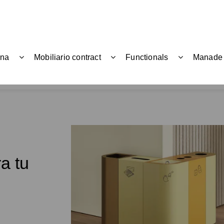
ina
Mobiliario contract
Functionals
Manade
a tu