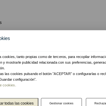
s
okies
personalizar colores y medi
iza cookies, tanto propias como de terceros, para recopilar informaci
 y mostrarle publicidad relacionada con sus preferencias, generad
ón.
as las cookies pulsando el botón "ACEPTAR" o configurarlas o re
Guardar configuración".
e cookies.
e y sostenibilidad
se han diseñado con un estudio previo para reducir a
ar todas las cookies
Gestionar cookies
Rechaza