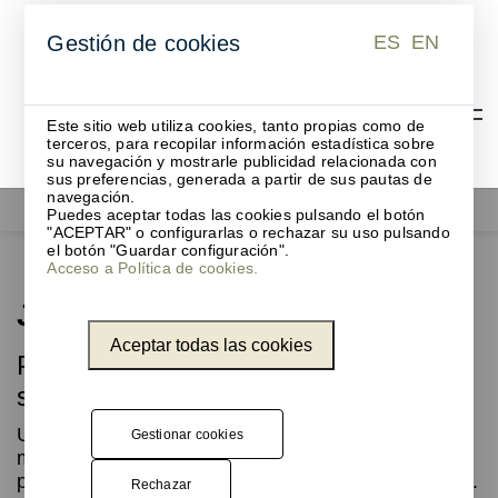
ES
EN
Gestión de cookies
ES
EN
Este sitio web utiliza cookies, tanto propias como de
terceros, para recopilar información estadística sobre
su navegación y mostrarle publicidad relacionada con
sus preferencias, generada a partir de sus pautas de
navegación.
Percheros y colgadores
Just
Puedes aceptar todas las cookies pulsando el botón
"ACEPTAR" o configurarlas o rechazar su uso pulsando
el botón "Guardar configuración".
Acceso a Política de cookies.
Just
Aceptar todas las cookies
Perchero combinable para crear la
solución perfecta
Una propuesta elegante y funcional: el perchero
Gestionar cookies
mural Just, diseñado por Michel Charlot, destaca
por su simplicidad depurada y su gran versatilidad.
Rechazar