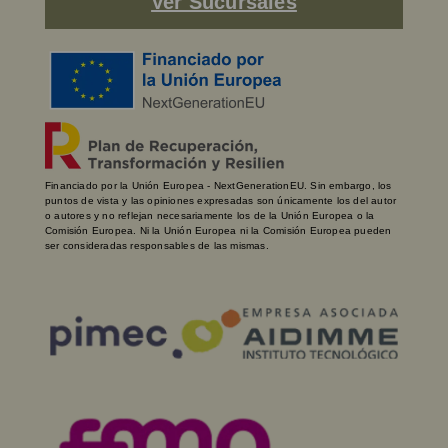
Ver Sucursales
Financiado por la Unión Europea - NextGenerationEU. Sin embargo, los
puntos de vista y las opiniones expresadas son únicamente los del autor
o autores y no reflejan necesariamente los de la Unión Europea o la
Comisión Europea. Ni la Unión Europea ni la Comisión Europea pueden
ser consideradas responsables de las mismas.