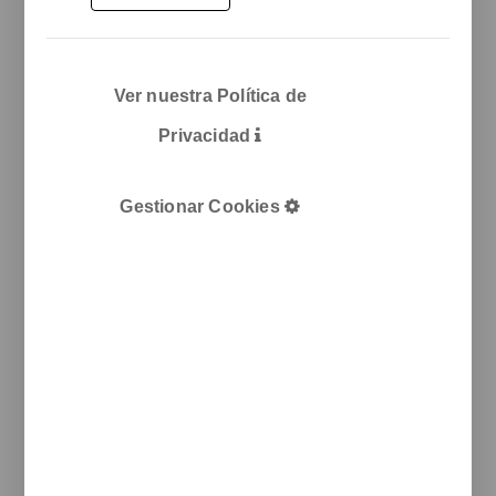
T
+34 933 950 905
unnom@unnom.es
Sobre Nosotros
Blog
Ver nuestra Política de
Contacto y delegaciones
Catálogos
Privacidad
Unnom
ARTdECO
Manade
Colebrook
Gestionar Cookies
Functionals
Rexite
Legal
Aviso legal
Politica de cookies
Política de privacidad
Newsletter
Te informamos de nuevos productos, eventos y proyectos
realizados.
e-mail