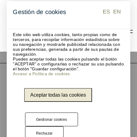
ES
EN
Gestión de cookies
ES
EN
Este sitio web utiliza cookies, tanto propias como de
terceros, para recopilar información estadística sobre
su navegación y mostrarle publicidad relacionada con
sus preferencias, generada a partir de sus pautas de
navegación.
Puedes aceptar todas las cookies pulsando el botón
"ACEPTAR" o configurarlas o rechazar su uso pulsando
el botón "Guardar configuración".
Acceso a Política de cookies.
Aceptar todas las cookies
Gestionar cookies
Eduard Calvet i Pintó
Rechazar
17, 08339 Vilassar de Dalt