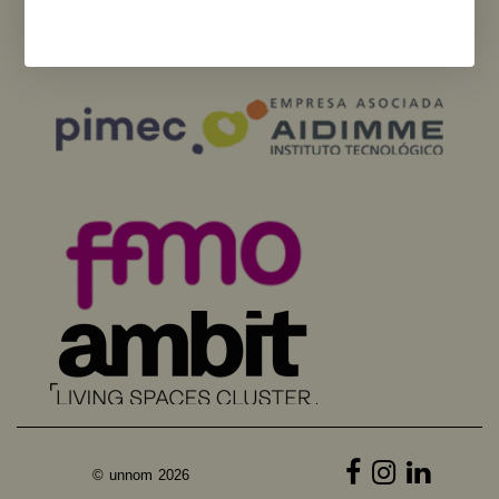
Comisión Europea. Ni la Unión Europea ni la Comisión Europea pueden
ser consideradas responsables de las mismas.
© unnom 2026