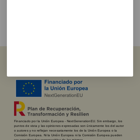
Estoy de acuerdo con la
política de privacidad
y los terminos de uso
Enviar
Ver Sucursales
Financiado por la Unión Europea - NextGenerationEU. Sin embargo, los
puntos de vista y las opiniones expresadas son únicamente los del autor
o autores y no reflejan necesariamente los de la Unión Europea o la
Comisión Europea. Ni la Unión Europea ni la Comisión Europea pueden
ser consideradas responsables de las mismas.