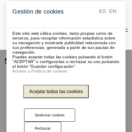
ES
EN
Gestión de cookies
ES
EN
Este sitio web utiliza cookies, tanto propias como de
terceros, para recopilar información estadística sobre
su navegación y mostrarle publicidad relacionada con
sus preferencias, generada a partir de sus pautas de
navegación.
Puedes aceptar todas las cookies pulsando el botón
Studio Roderick Vos
"ACEPTAR" o configurarlas o rechazar su uso pulsando
el botón "Guardar configuración".
Acceso a Política de cookies.
Esta
innovadora
pareja de
Aceptar todas las cookies
estudios
trabaja
principalmente
en
Gestionar cookies
iluminación,
textil,
Rechazar
accesorios y