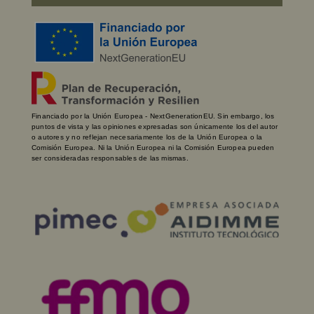
Financiado por la Unión Europea - NextGenerationEU. Sin embargo, los
puntos de vista y las opiniones expresadas son únicamente los del autor
o autores y no reflejan necesariamente los de la Unión Europea o la
Comisión Europea. Ni la Unión Europea ni la Comisión Europea pueden
ser consideradas responsables de las mismas.