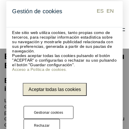
ES
EN
Gestión de cookies
ES
EN
Este sitio web utiliza cookies, tanto propias como de
terceros, para recopilar información estadística sobre
su navegación y mostrarle publicidad relacionada con
sus preferencias, generada a partir de sus pautas de
navegación.
Expositor de pie para Bonpreu
Puedes aceptar todas las cookies pulsando el botón
"ACEPTAR" o configurarlas o rechazar su uso pulsando
Esclat
el botón "Guardar configuración".
Acceso a Política de cookies.
Elementos para soportes de
información Bonpreu Esclat
Aceptar todas las cookies
Los
expositores de pie de información gráfica
diseñados para
Bonpreu Esclat
están pensados
para facilitar al máximo la interacción del cliente
Gestionar cookies
con el material informativo disponible en tienda. Su
objetivo es claro: permitir que cada usuario
Rechazar