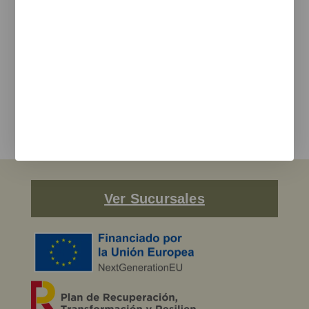
Te informamos de nuevos productos, eventos y proyectos
realizados.
e-mail
Estoy de acuerdo con la
política de privacidad
y los terminos de uso
Enviar
Ver Sucursales