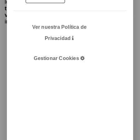
localice de forma rápida y cómoda los
folletos,
trípticos, recetarios o catálogos de ofertas
vigentes
, y pueda tomar fácilmente aquello que le
interese.
Ver nuestra Política de
El diseño del
Privacidad
expositor
combina
elementos
Gestionar Cookies
metálicos
de líneas
limpias y
estilo
minimalista
,
aportando
una estética
contemporánea
que se
integra con
discreción en
el entorno