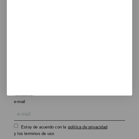
Blog
Contacto y delegaciones
Catálogos
Unnom
ARTdECO
Manade
Colebrook
Functionals
Rexite
Legal
Aviso legal
Politica de cookies
Política de privacidad
Newsletter
Te informamos de nuevos productos, eventos y proyectos
realizados.
e-mail
Estoy de acuerdo con la
política de privacidad
y los terminos de uso