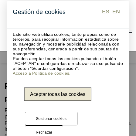
ES
EN
Gestión de cookies
ES
EN
Este sitio web utiliza cookies, tanto propias como de
terceros, para recopilar información estadística sobre
su navegación y mostrarle publicidad relacionada con
sus preferencias, generada a partir de sus pautas de
navegación.
Papeleras
Revolved L
Puedes aceptar todas las cookies pulsando el botón
"ACEPTAR" o configurarlas o rechazar su uso pulsando
el botón "Guardar configuración".
Acceso a Política de cookies.
Revolved L
Aceptar todas las cookies
Papelera de reciclaje
Revolved destaca por su diseño minimalista, ideal
para espacios comerciales y públicos. El modelo
Gestionar cookies
Revolved L, con una capacidad de 70 litros, facilita
la separación de residuos de forma práctica y
Rechazar
discreta.