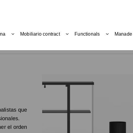
ina
Mobiliario contract
Functionals
Manade
alistas que
sionales.
ner el orden