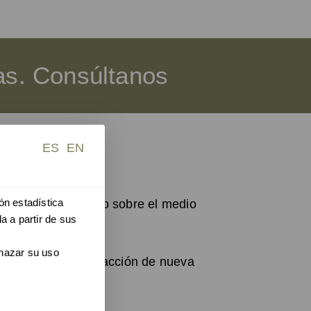
das. Consúltanos
ES
EN
ón estadística
l mínimo el impacto sobre el medio
a a partir de sus
chazar su uso
 permite la no sustracción de nueva