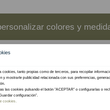
personalizar colores y medi
okies
e y sostenibilidad
iza cookies, tanto propias como de terceros, para recopilar informaci
se han diseñado con un estudio previo para reducir a
 y mostrarle publicidad relacionada con sus preferencias, generad
oceso de producción.
ón.
as las cookies pulsando el botón "ACEPTAR" o configurarlas o re
s son de origen reciclado en un alto porcentaje, lo que
Guardar configuración".
bricación.
e cookies.