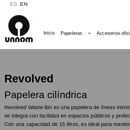
ES
EN
Inicio
Papeleras
Accesorios ofic
Revolved
Papelera cilíndrica
Revolved Waste Bin es una papelera de líneas minim
se integra con facilidad en espacios públicos y profe
Con una capacidad de 15 litros, es ideal para mante