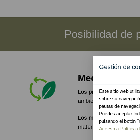
Posibilidad de 
Gestión de co
Medio ambient
Este sitio web util
Los productos de Unnom 
sobre su navegación
ambiente durante su pr
pautas de navegaci
Puedes aceptar tod
Los materiales utilizado
pulsando el botón "
materia prima para su fa
Acceso a Política d