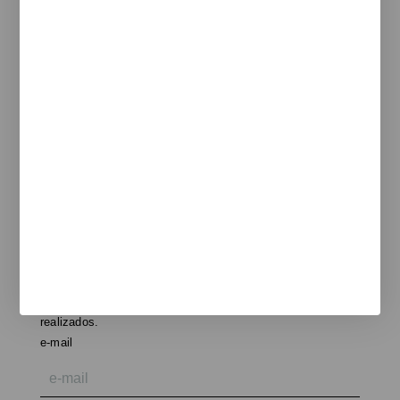
T
+34 933 950 905
unnom@unnom.es
Sobre Nosotros
Blog
Contacto y delegaciones
Catálogos
Unnom
ARTdECO
Manade
Colebrook
Functionals
Rexite
Legal
Aviso legal
Politica de cookies
Política de privacidad
Newsletter
Te informamos de nuevos productos, eventos y proyectos
realizados.
e-mail