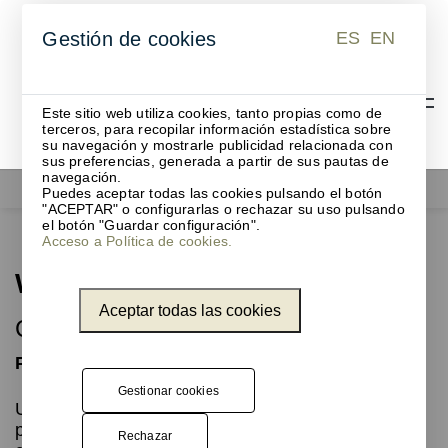
ES
EN
Gestión de cookies
ES
EN
Este sitio web utiliza cookies, tanto propias como de
terceros, para recopilar información estadística sobre
su navegación y mostrarle publicidad relacionada con
sus preferencias, generada a partir de sus pautas de
navegación.
Papeleras
Won
Puedes aceptar todas las cookies pulsando el botón
"ACEPTAR" o configurarlas o rechazar su uso pulsando
el botón "Guardar configuración".
Acceso a Política de cookies.
Won
Aceptar todas las cookies
Combinación perfecta
Papelera de gran capacidad con cenicero
Gestionar cookies
Unnom ha creado dentro de la familia WON una
papelera de
fijación a suelo,
que incluye un
Rechazar