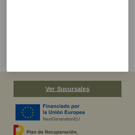
Te informamos de nuevos productos, eventos y proyectos
realizados.
e-mail
Estoy de acuerdo con la
política de privacidad
y los terminos de uso
Enviar
Ver Sucursales