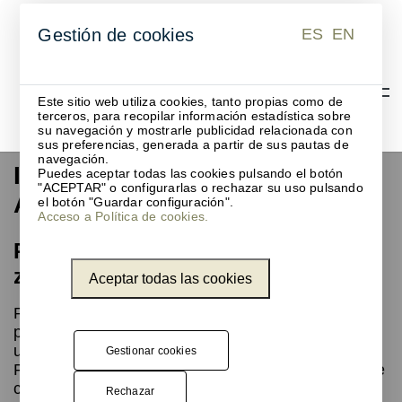
ES
EN
Gestión de cookies
ES
EN
Este sitio web utiliza cookies, tanto propias como de
terceros, para recopilar información estadística sobre
su navegación y mostrarle publicidad relacionada con
sus preferencias, generada a partir de sus pautas de
navegación.
Islas de reciclaje para
Puedes aceptar todas las cookies pulsando el botón
"ACEPTAR" o configurarlas o rechazar su uso pulsando
Aeropuerto Barcelona
el botón "Guardar configuración".
Acceso a Política de cookies.
Papeleras de gran capacidad para
zonas de tránsito del aeropuerto
Aceptar todas las cookies
Para este proyecto lo más importante era que las
papeleras fueran fácilmente identificables por los
usuarios del aeropuerto desde cualquier punto.
Gestionar cookies
Por ello diseñamos un tótem señalizador en el que
cada cara contenía el símbolo del residuo al que
Rechazar