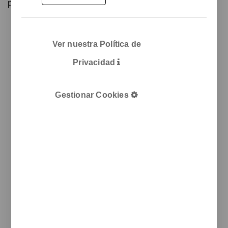
pertenecía la papelera.
Isla de
reciclaje de 3
Ver nuestra Política de
o 4 residuos,
para
Privacidad
papeleras
modelo
WON-21.
Gestionar Cookies
Tótem
central
metálico de
forma
triangular o
cuadrangular
en función
del número
de residuos.
Base unida
al tótem que