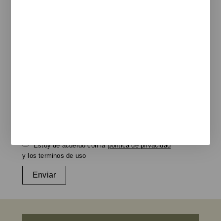
Colebrook
Functionals
Rexite
Legal
Aviso legal
Politica de cookies
Política de privacidad
Newsletter
Te informamos de nuevos productos, eventos y proyectos
realizados.
e-mail
Estoy de acuerdo con la
política de privacidad
y los terminos de uso
Enviar