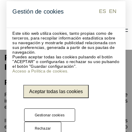
ES
EN
Gestión de cookies
ES
EN
Este sitio web utiliza cookies, tanto propias como de
terceros, para recopilar información estadística sobre
su navegación y mostrarle publicidad relacionada con
sus preferencias, generada a partir de sus pautas de
navegación.
Papelera reciclaje 3 residuos
Puedes aceptar todas las cookies pulsando el botón
"ACEPTAR" o configurarlas o rechazar su uso pulsando
IFEMA Madrid
el botón "Guardar configuración".
Acceso a Política de cookies.
Reciclaje en grandes espacios
Aceptar todas las cookies
Para la Feria de Madrid (IFEMA) la necesidad de
implantar un sistema de reciclaje para los usuarios
era la premisa del cliente.
Gestionar cookies
IFEMA es un
espacio muy concurrido
durante los
eventos, con lo cual la propuesta del departamento
Rechazar