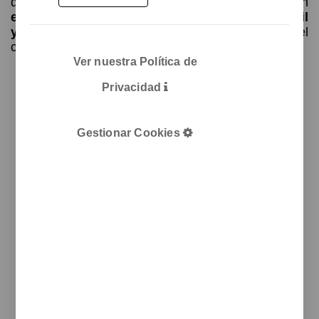
de Diseño de Unnom, tenía que ser de un
elemento robusto
y a la vez con un
sistema fácil
y práctico de mantenimiento y vaciado
del
contenedor.
Ver nuestra Política de
Después de
Privacidad
estudiar la
posible
distribución
Gestionar Cookies
de
contenedores
en los
espacios de
IFEMA y
analizando el
tránsito de
usuarios, se
optó por
diseñar un
elemento de
3 residuos