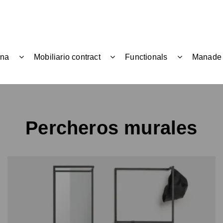
ina
Mobiliario contract
Functionals
Manade
Percheros murales