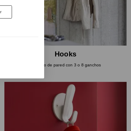
r
Hooks
Perchero de pared con 3 o 8 ganchos