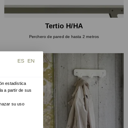
Tertio H/HA
Perchero de pared de hasta 2 metros
ES
EN
ón estadística
a a partir de sus
chazar su uso