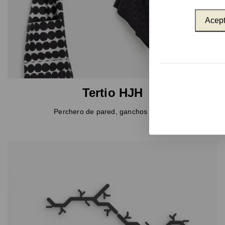
Acept
Tertio HJH
Perchero de pared, ganchos dobles