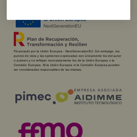
Financiado por la Unión Europea - NextGenerationEU. Sin embargo, los
puntos de vista y las opiniones expresadas son únicamente los del autor
o autores y no reflejan necesariamente los de la Unión Europea o la
Comisión Europea. Ni la Unión Europea ni la Comisión Europea pueden
ser consideradas responsables de las mismas.