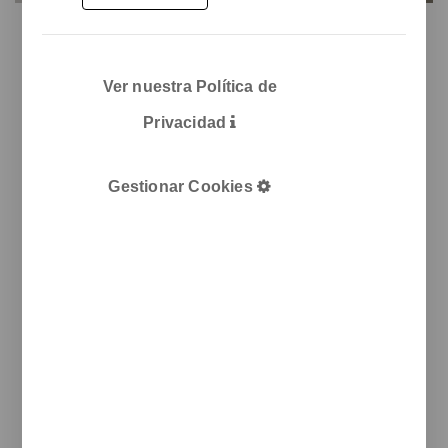
Ver nuestra Política de
Privacidad
Gestionar Cookies
Tótem de
⏳ 1 minuto de
carga para
inspiración ⌛
dispositivos
móviles,