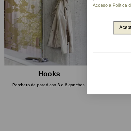
Acceso a Política d
Acept
Hooks
Perchero de pared con 3 o 8 ganchos