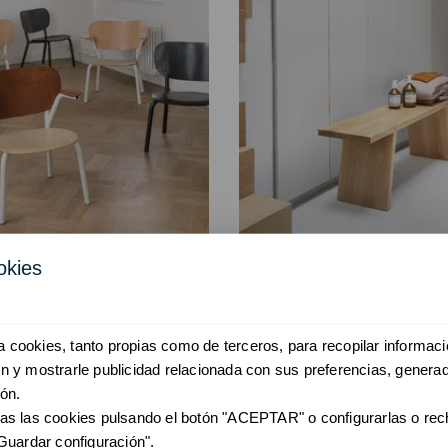
okies
lla Emil Rosi
Banco Dovet
las fabricadas a mano
Banco de roble eur
iza cookies, tanto propias como de terceros, para recopilar informaci
 y mostrarle publicidad relacionada con sus preferencias, generad
ón.
as las cookies pulsando el botón "ACEPTAR" o configurarlas o re
Guardar configuración".