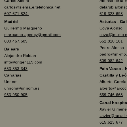
Carlos Sienra
Alfonso de la 
carlos@sienra.e.telefonica.net
delarubialfon
607.671.824
619.323.693
Madrid
Asturias - Gal
Guillermo Marqueño
Cova Alonso
marqueno.agency@gmail.com
cova@im-mo.
600.467.609
652.810.181
Pedro Alonso
Balears
pedro@im-mo.
Alejandro Roldan
609.082.642
info@origen119.com
653.853.343
Pais Vasco - 
Canarias
Castilla y Leó
Unnom
Alberto Garcí
unnom@unnom.es
alberto@arco
933.950.905
659.746.668
Canal hospita
Xavier Giméne
xavier@naxali
615.623.677