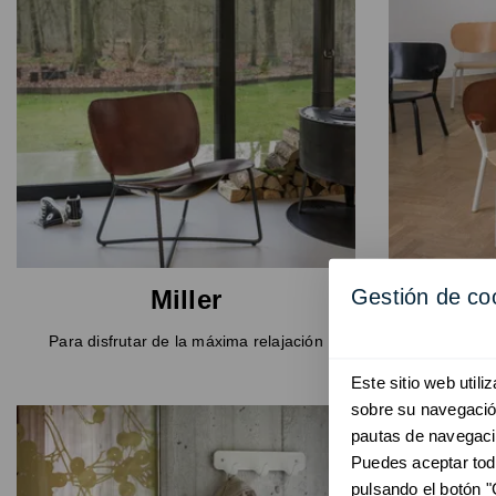
Gestión de co
Miller
Si
Para disfrutar de la máxima relajación
Sil
Este sitio web util
sobre su navegación
pautas de navegaci
Puedes aceptar tod
pulsando el botón "