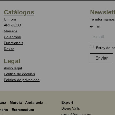
Catálogos
Newslet
Unnom
Te informamos 
ARTdECO
e-mail
Manade
Colebrook
Functionals
Estoy de a
Rexite
Enviar
Legal
Aviso legal
Politica de cookies
Política de privacidad
ana - Murcia - Andalucí
a -
Export
Diego Valls
ancha - Extremadura
diego@unnom.es