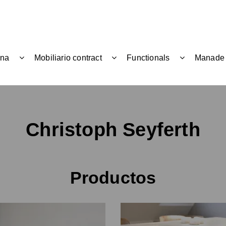
ina
Mobiliario contract
Functionals
Manade
Christoph Seyferth
Productos