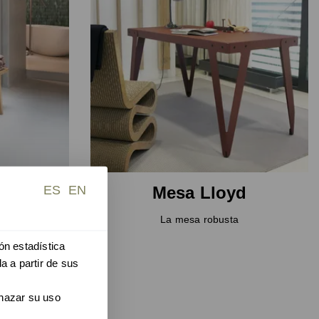
ES
EN
ail
Mesa Lloyd
opeo
La mesa robusta
ón estadística
a a partir de sus
chazar su uso