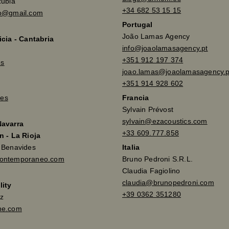
Rubia
+34 682 53 15 15
so@gmail.com
Portugal
João Lamas Agency
icia - Cantabria
info@joaolamasagency.pt
+351 912 197 374
es
joao.lamas@joaolamasagency.p
+351 914 928 602
es
Francia
Sylvain Prévost
sylvain@ezacoustics.com
Navarra
+33 609.777.858
n - La Rioja
a Benavides
Italia
contemporaneo.com
Bruno Pedroni S.R.L.
Claudia Fagiolino
claudia@brunopedroni.com
lity
+39 0362 351280
z
ne.com