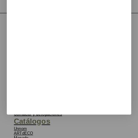
Eduard Calvet i Pintó
17, 08339 Vilassar de Dalt
T
+34 933 950 905
unnom@unnom.es
Sobre Nosotros
Blog
Contacto y delegaciones
Catálogos
Unnom
ARTdECO
Manade