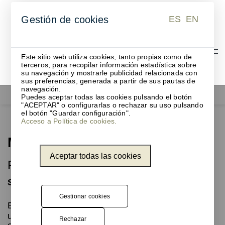
ES
EN
Gestión de cookies
ES
EN
Este sitio web utiliza cookies, tanto propias como de
terceros, para recopilar información estadística sobre
su navegación y mostrarle publicidad relacionada con
sus preferencias, generada a partir de sus pautas de
navegación.
Papeleras
Mina
Puedes aceptar todas las cookies pulsando el botón
"ACEPTAR" o configurarlas o rechazar su uso pulsando
el botón "Guardar configuración".
Acceso a Política de cookies.
Mina
Aceptar todas las cookies
Papelera cilíndrica muy versátil
Simplicidad en diversos tamaños
Gestionar cookies
Esta colección de papeleras cilíndricas te ofrece
una gran versatilidad, con capacidades entre 15 y
Rechazar