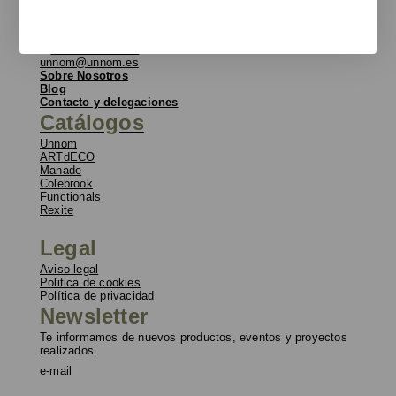
Eduard Calvet i Pintó
17, 08339 Vilassar de Dalt
T
+34 933 950 905
unnom@unnom.es
Sobre Nosotros
Blog
Contacto y delegaciones
Catálogos
Unnom
ARTdECO
Manade
Colebrook
Functionals
Rexite
Legal
Aviso legal
Politica de cookies
Política de privacidad
Newsletter
Te informamos de nuevos productos, eventos y proyectos
realizados.
e-mail