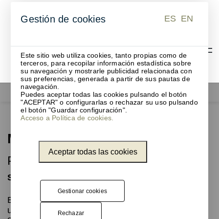
ES
EN
Gestión de cookies
ES
EN
Este sitio web utiliza cookies, tanto propias como de
terceros, para recopilar información estadística sobre
su navegación y mostrarle publicidad relacionada con
sus preferencias, generada a partir de sus pautas de
navegación.
Papeleras
Mina
Puedes aceptar todas las cookies pulsando el botón
"ACEPTAR" o configurarlas o rechazar su uso pulsando
el botón "Guardar configuración".
Acceso a Política de cookies.
Mina
Aceptar todas las cookies
Papelera cilíndrica muy versátil
Simplicidad en diversos tamaños
Gestionar cookies
Esta colección de papeleras cilíndricas te ofrece
una gran versatilidad, con capacidades entre 15 y
Rechazar