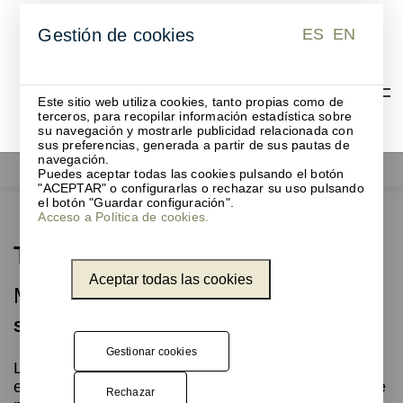
ES
EN
Gestión de cookies
ES
EN
Este sitio web utiliza cookies, tanto propias como de
terceros, para recopilar información estadística sobre
su navegación y mostrarle publicidad relacionada con
sus preferencias, generada a partir de sus pautas de
navegación.
Mobiliario Contract
Tab
Puedes aceptar todas las cookies pulsando el botón
"ACEPTAR" o configurarlas o rechazar su uso pulsando
el botón "Guardar configuración".
Acceso a Política de cookies.
Tab
Aceptar todas las cookies
Mesas para eventos
Sistema sencillo de almacenaje
Gestionar cookies
Las mesas TAB son la solución perfecta para tus
eventos porque han sido diseñadas especialmente
Rechazar