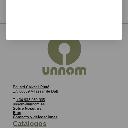
y
eventos
Eduard Calvet i Pintó
17, 08339 Vilassar de Dalt
T
+34 933 950 905
unnom@unnom.es
Sobre Nosotros
Blog
Contacto y delegaciones
Catálogos